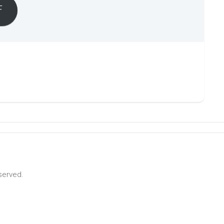
F
served.