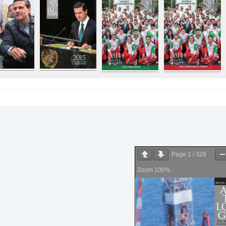
Page
1
/
328
Zoom
100%