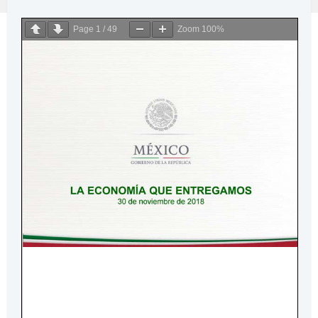
Page
1
/
49
Zoom
100%