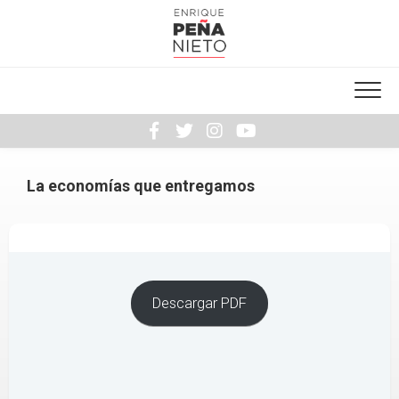
Skip
to
content
La economías que entregamos
Descargar PDF